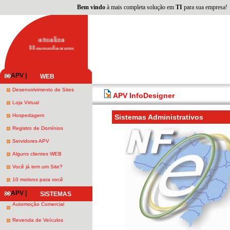
Bem vindo
à mais completa solução em
TI
para sua empresa!
Seu site atualizado
s
s
Voc� mesmo
atualiza
Hospedagem
pr�pria
DATA CENTER
NO BRASIL
APV |
WEB
Desenvolvimento de Sites
APV InfoDesigner
Loja Virtual
Hospedagem
Sistemas Administrativos
Registro de Domínios
Servidores APV
Alguns clientes WEB
Você já tem um Site?
10 motivos para você
APV |
SISTEMAS
Automoção Comercial
Revenda de Veículos