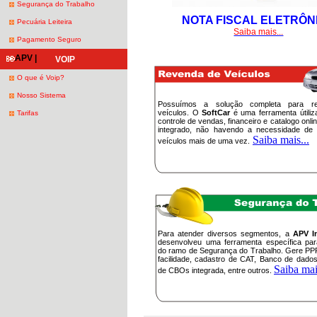
Segurança do Trabalho
NOTA FISCAL ELETRÔN
Pecuária Leiteira
Saiba mais...
Pagamento Seguro
APV |
VOIP
O que é Voip?
Nosso Sistema
Possuímos a solução completa para r
veículos. O
SoftCar
é uma ferramenta útili
Tarifas
controle de vendas, financeiro e catalogo onli
integrado, não havendo a necessidade de 
Saiba mais...
veículos mais de uma vez.
Para atender diversos segmentos, a
APV I
desenvolveu uma ferramenta específica pa
do ramo de Segurança do Trabalho. Gere PP
facilidade, cadastro de CAT, Banco de dado
Saiba mai
de CBOs integrada, entre outros.