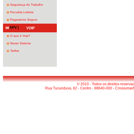
Segurança do Trabalho
Pecuária Leiteira
Pagamento Seguro
APV |
VOIP
O que é Voip?
Nosso Sistema
Tarifas
© 2010 - Todos os direitos reserva
Rua Tucunduva, 82 - Centro - 98640-000 - Crissiumal