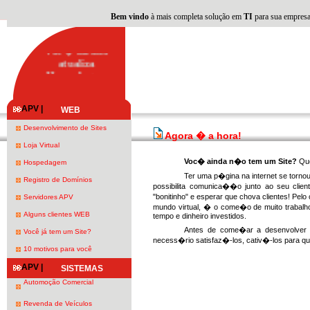
Bem vindo
à mais completa solução em
TI
para sua empresa
s
Seu site atualizado
s
Voc� mesmo
atualiza
Hospedagem
pr�pria
DATA CENTER
APV |
WEB
NO BRASIL
Desenvolvimento de Sites
Agora � a hora!
Loja Virtual
Voc� ainda n�o tem um Site?
Que
Hospedagem
Ter uma p�gina na internet se torn
Registro de Domínios
possibilita comunica��o junto ao seu clie
"bonitinho" e esperar que chova clientes! Pel
Servidores APV
mundo virtual, � o come�o de muito trabalho 
Alguns clientes WEB
tempo e dinheiro investidos.
Antes de come�ar a desenvolver 
Você já tem um Site?
necess�rio satisfaz�-los, cativ�-los para 
10 motivos para você
APV |
SISTEMAS
Automoção Comercial
Revenda de Veículos